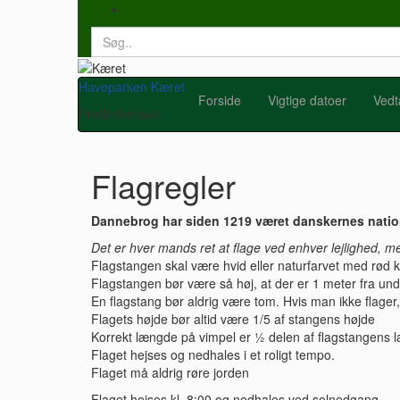
Search
for:
Haveparken Kæret
Forside
Vigtige datoer
Vedt
Frederikshavn
Flagregler
Dannebrog har siden 1219 været danskernes natio
Det er hver mands ret at flage ved enhver lejlighed, m
Flagstangen skal være hvid eller naturfarvet med rød 
Flagstangen bør være så høj, at der er 1 meter fra unde
En flagstang bør aldrig være tom. Hvis man ikke flager
Flagets højde bør altid være 1/5 af stangens højde
Korrekt længde på vimpel er ½ delen af flagstangens
Flaget hejses og nedhales i et roligt tempo.
Flaget må aldrig røre jorden
Flaget hejses kl. 8:00 og nedhales ved solnedgang.