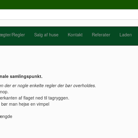
ægter/Regler
Salg af huse
Kontakt
Referater
Laden
nale samlingspunkt.
en der er nogle enkelte regler der bør overholdes.
knop.
rkanten af flaget ned til tagryggen.
, bør man hejse en vimpel
 længde