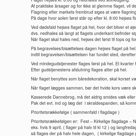
Af praktiske årsager og for ikke at glemme flaget, vil 
Flagning efter mørkets frembrud siges at være flagnin
På dage hvor solen først står op efter kl. 8:00 hejses 
Ved dødsfald hejses flaget på hel, hvor det bliver et øje
dvs. nedhales så langt at flagets underkant befinder si
Når flaget skal hales ned, hejses det først til tops og f
På begravelses/bisættelses dagen hejses flaget på hel, h
indtil begravelsen/bisættelsen har fundet sted, derefter 
Ved mindegudstjenester flages først på hel. Et kvarter f
Efter gudstjenestens afslutning flages atter på hel.
Når flaget benyttes som båredekoration, skal korset 
Når flaget lægges sammen, bør det hvide kors være skj
Kasserede Dannebrog, må det aldrig smides væk eller
Pak det evt. ind og læg det i skraldespanden, så komm
Prioritetsrækkefølge ( sammenfald i flagdage )
Prioritetsrækkefølgen er: Fest – Kirkelige flagdage – 
eks. hvis 9 april, ( flager på halv til kl 12 ) og langf
så flages der på halv hele dagen, ( kirkelige flagdage 