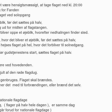
det være hensigtsmæssigt, at tage flaget ned kl. 20:00
g for Fanden
flaget ved solopgang
blik, før det sættes på halv,
g ud for midten af flagstangen.
orbliver oppe et øjeblik, hvorefter nedhalingen finder sted.
vor det bliver et øjeblik, før det sættes på halv,
hejses flaget på hel, hvor det forbliver til solnedgang.
ør gudstjenestens start, sættes flaget på halv.
være ved hovedenden.
ult af den røde flagdug.
 genbruges. Flaget skal brændes.
er det med til forbrændingen, eller brænd det selv.
Nationale flagdage
redag, ( flager på halv hele dagen ), er samme dag
går forud for nationale flagdage )