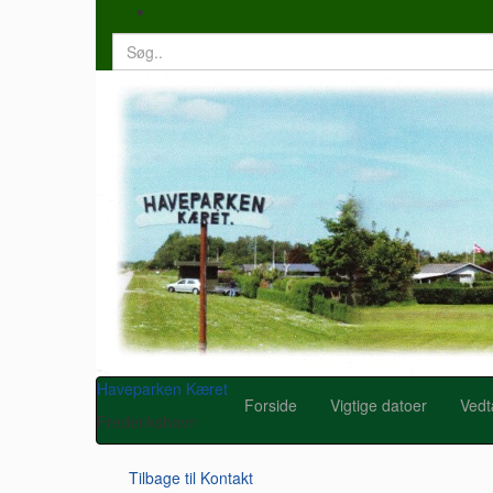
Search
for:
Haveparken Kæret
Forside
Vigtige datoer
Vedt
Frederikshavn
Tilbage til
Kontakt