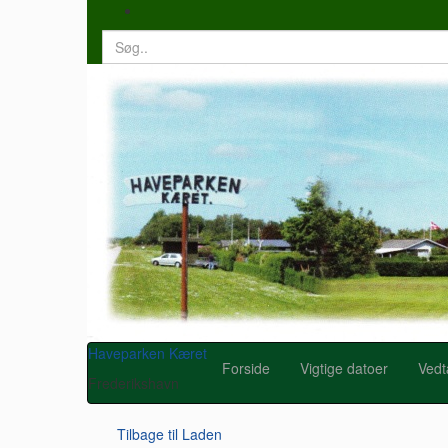
Search
for:
Haveparken Kæret
Forside
Vigtige datoer
Vedt
Frederikshavn
Tilbage til
Laden