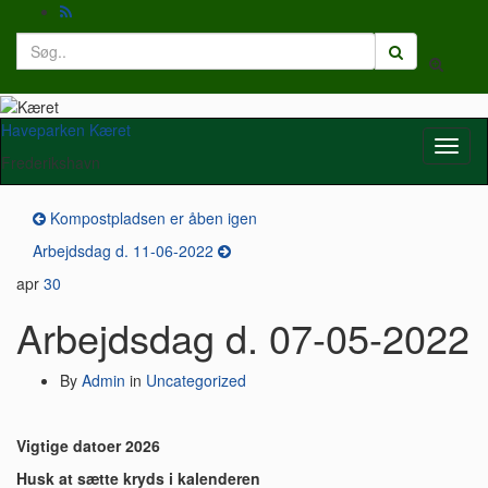
Search
Toggle
for:
search
form
Haveparken Kæret
Toggl
Frederikshavn
naviga
Kompostpladsen er åben igen
Arbejdsdag d. 11-06-2022
apr
30
Arbejdsdag d. 07-05-2022
By
Admin
in
Uncategorized
Vigtige datoer 2026
Husk at sætte kryds i kalenderen