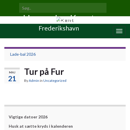
Search for:
Toggl
Haveparken Kæret
searc
form
Frederikshavn
Togg
navig
Lade-bal 2026
Tur på Fur
MAJ
21
By
Admin
in
Uncategorized
Vigtige datoer 2026
Husk at sætte kryds i kalenderen