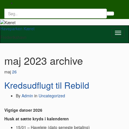
Search
Toggl
for:
searc
form
Haveparken Kæret
Toggl
Frederikshavn
naviga
maj 2023
archive
maj
26
Kredsudflugt til Rebild
By
Admin
in
Uncategorized
Vigtige datoer 2026
Husk at sætte kryds i kalenderen
15/01 – Haveleje (dato seneste betaling)