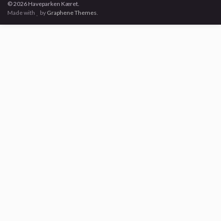
© 2026 Haveparken Kæret.
Made with
by
Graphene Themes
.