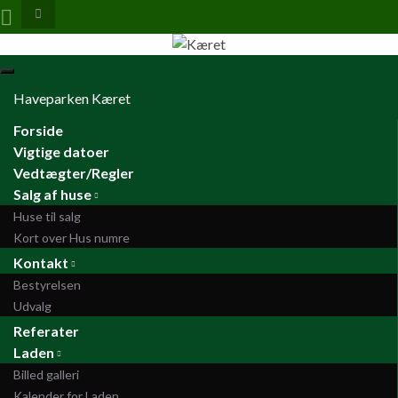
Toggle
search
form
Search for:
Toggle
navigation
Haveparken Kæret
Forside
Vigtige datoer
Vedtægter/Regler
Salg af huse
Huse til salg
Kort over Hus numre
Kontakt
Bestyrelsen
Udvalg
Referater
Laden
Billed galleri
Kalender for Laden