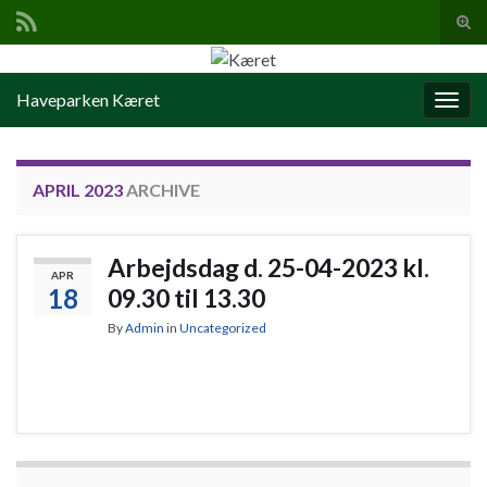
Tog
sear
Search for:
for
Haveparken Kæret
Togg
navig
APRIL 2023
ARCHIVE
Arbejdsdag d. 25-04-2023 kl.
APR
18
09.30 til 13.30
By
Admin
in
Uncategorized