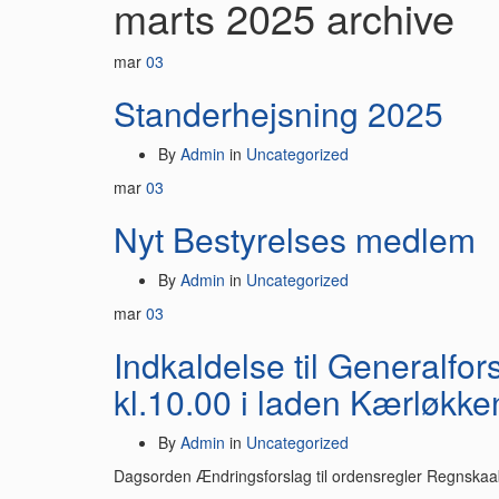
marts 2025
archive
mar
03
Standerhejsning 2025
By
Admin
in
Uncategorized
mar
03
Nyt Bestyrelses medlem
By
Admin
in
Uncategorized
mar
03
Indkaldelse til Generalfor
kl.10.00 i laden Kærløkke
By
Admin
in
Uncategorized
Dagsorden Ændringsforslag til ordensregler Regnsk