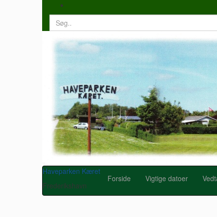
Search
for:
Haveparken Kæret
Forside
Vigtige datoer
Vedt
Frederikshavn