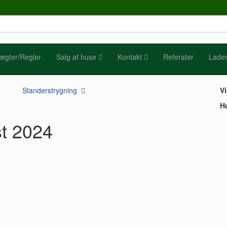
ægter/Regler
Salg af huse
Kontakt
Referater
Lade
Standerstrygning
Vi
Hu
st 2024