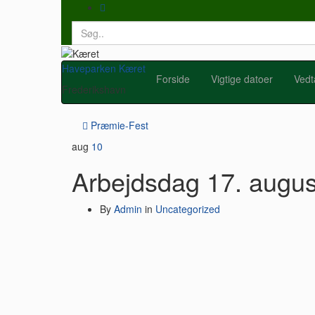
Search
for:
Haveparken Kæret
Forside
Vigtige datoer
Vedt
Frederikshavn
Præmie-Fest
aug
10
Arbejdsdag 17. augu
By
Admin
in
Uncategorized