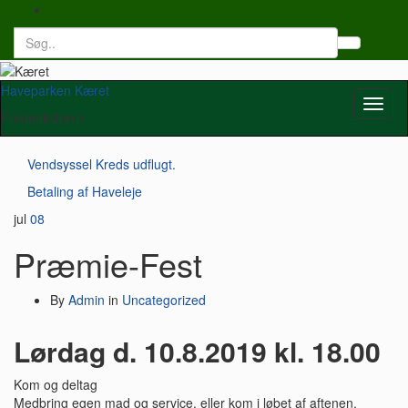
Search
Toggl
for:
searc
form
Haveparken Kæret
Toggl
Frederikshavn
naviga
Vendsyssel Kreds udflugt.
Betaling af Haveleje
jul
08
Præmie-Fest
By
Admin
in
Uncategorized
Lørdag d. 10.8.2019 kl. 18.00
Kom og deltag
Medbring egen mad og service, eller kom i løbet af aftenen.