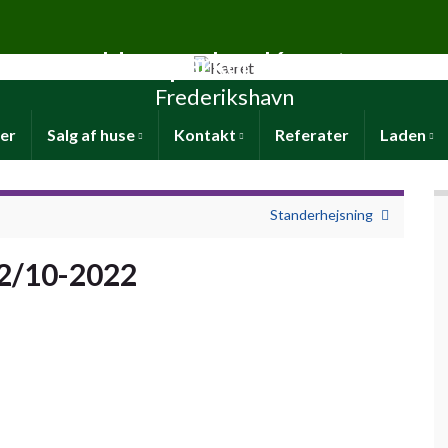
Haveparken Kæret
Frederikshavn
er
Salg af huse
Kontakt
Referater
Laden
Standerhejsning
 2/10-2022