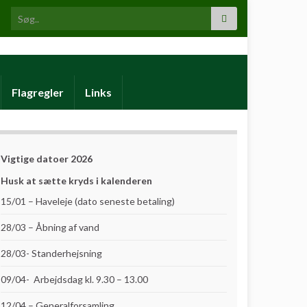
Search for:
Flagregler
Links
Vigtige datoer 2026
Husk at sætte kryds i kalenderen
15/01 – Haveleje (dato seneste betaling)
28/03 – Åbning af vand
28/03- Standerhejsning
09/04- Arbejdsdag kl. 9.30 – 13.00
12/04 – Generalforsamling.