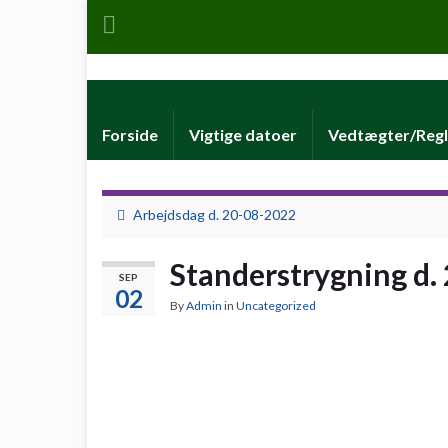
Forside
Vigtige datoer
Vedtægter/Regl
Arbejdsdag d. 20-08-2022
Standerstrygning d.
SEP
02
By
Admin
in
Uncategorized