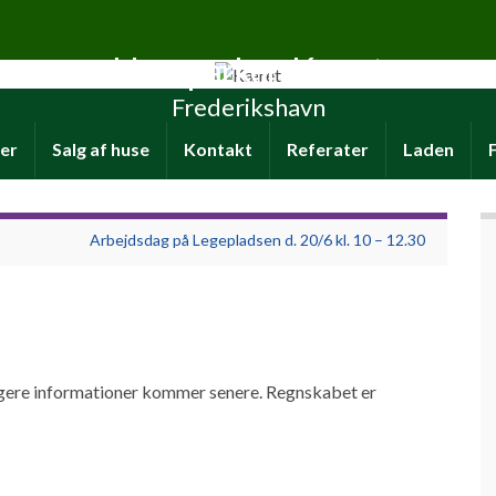
Haveparken Kæret
Frederikshavn
er
Salg af huse
Kontakt
Referater
Laden
Arbejdsdag på Legepladsen d. 20/6 kl. 10 – 12.30
ligere informationer kommer senere. Regnskabet er