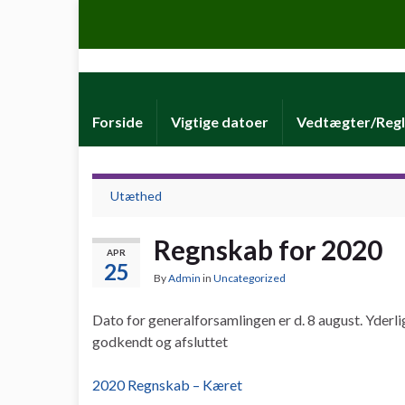
Forside
Vigtige datoer
Vedtægter/Regl
Utæthed
Regnskab for 2020
APR
25
By
Admin
in
Uncategorized
Dato for generalforsamlingen er d. 8 august. Yder
godkendt og afsluttet
2020 Regnskab – Kæret