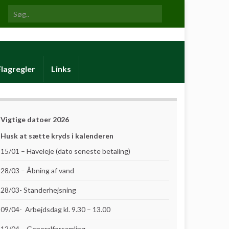
Search for:
Flagregler
Links
Vigtige datoer 2026
Husk at sætte kryds i kalenderen
15/01 – Haveleje (dato seneste betaling)
28/03 – Åbning af vand
28/03- Standerhejsning
09/04- Arbejdsdag kl. 9.30 – 13.00
12/04 – Generalforsamling.