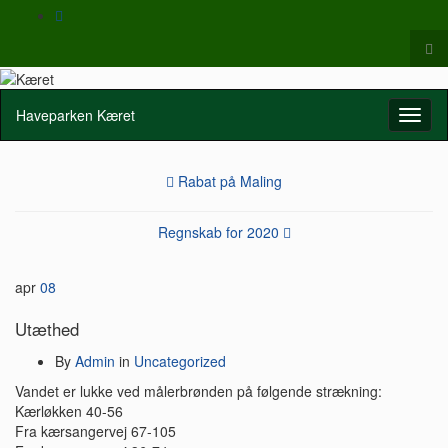
Tog
sea
Search
for
for:
Haveparken Kæret
Toggl
naviga
Rabat på Maling
Regnskab for 2020
apr
08
Utæthed
By
Admin
in
Uncategorized
Vandet er lukke ved målerbrønden på følgende strækning:
Kærløkken 40-56
Fra kærsangervej 67-105